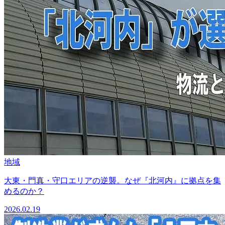
地域
大東・門真・守口エリアの逆襲。なぜ『北河内』に拠点を集
めるのか？
2026.02.19