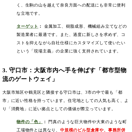
く、生駒の山を越えて奈良方面への配送にも非常に便利
な立地です。
ターゲット
：
金属加工、樹脂成形、機械組み立てなどの
製造業者に最適です。また、過度に新しさを求めず、コ
ストを抑えながら自社仕様にカスタマイズして使いたい
という「現場主義」の企業に強く支持されています。
3.
守口市：大阪市内へ手を伸ばす「都市型物
流のゲートウェイ」
大阪市旭区や鶴見区と隣接する守口市は、
3
市の中で最も「都
市」に近い性格を持っています。住宅地としての人気も高く、よ
り「消費地」に近い拠点としての価値が際立っています。
物件の「色」
：
門真のような巨大物件や大東のような町
工場物件とは異なり、
中規模のビル型倉庫や、事務所併