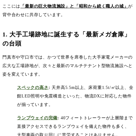
ここには
「最新の巨大物流施設」と「昭和から続く職人の城」
が
背中合わせに共存しています。
1.
大手工場跡地に誕生する「最新メガ倉庫」
の台頭
門真市や守口市では、かつて世界を席巻した大手家電メーカーの
広大な工場跡地が、次々と最新のマルチテナント型物流施設へと
姿を変えています。
スペックの高さ
:
天井高
5.5m
以上、床荷重
1.5t/
㎡以上、全
館
LED
照明や免震構造といった、物流
DX
に対応した物件
が揃っています。
ランプウェイの完備
:
40
フィートトレーラーが上層階まで
直接アクセスできるランプウェイを備えた物件も多く、
大型車両の取り回しに苦労することはありません。