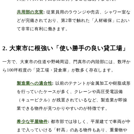
共用部の充実
:
従業員用のラウンジや売店、シャワー室な
どが完備されており、第
2
章で触れた「人材確保」におい
て非常に有利に働きます。
2.
大東市に根強い「使い勝手の良い貸工場」
一方で、大東市の住道や野崎周辺、門真市の内陸部には、数坪か
ら
100
坪程度の「貸工場・貸倉庫」が数多く存在します。
製造業への適合性
:
以前のテナントが金属加工や樹脂成形
を行っていたケースが多く、クレーンや高圧受電設備
（キュービクル）が残置されているなど、製造業が即操
業できる物件が見つかりやすいのが特徴です。
希少な平屋物件
:
都市部では珍しく、平屋建てで車両が中
まで入っていける「軒高」のある物件もあり、重量物や