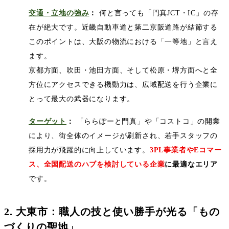
交通・立地の強み
：
何と言っても「門真
JCT
・
IC
」の存
在が絶大です。近畿自動車道と第二京阪道路が結節する
このポイントは、大阪の物流における「一等地」と言え
ます。
京都方面、吹田・池田方面、そして松原・堺方面へと全
方位にアクセスできる機動力は、広域配送を行う企業に
とって最大の武器になります。
ターゲット
：
「ららぽーと門真」や「コストコ」の開業
により、街全体のイメージが刷新され、若手スタッフの
採用力が飛躍的に向上しています。
3PL
事業者や
E
コマー
ス、全国配送のハブを検討している企業
に最適なエリア
です。
2.
大東市：職人の技と使い勝手が光る「もの
づくりの聖地」