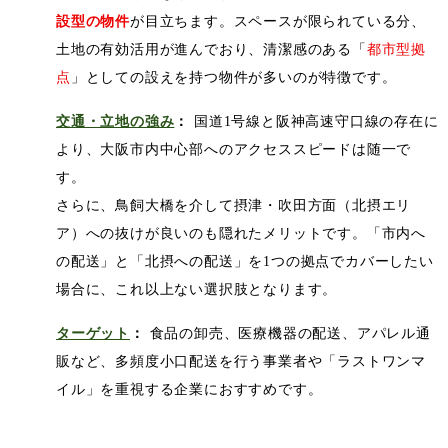
設型の物件
が目立ちます。スペースが限られている分、
土地の有効活用が進んでおり、清潔感のある「
都市型拠
点
」としての設えを持つ物件が多いのが特徴です。
交通・立地の強み
：
国道
1
号線と阪神高速守口線の存在に
より、大阪市内中心部へのアクセススピードは随一で
す。
さらに、鳥飼大橋を介して摂津・吹田方面（北摂エリ
ア）への抜けが良いのも隠れたメリットです。「市内へ
の配送」と「北摂への配送」を
1
つの拠点でカバーしたい
場合に、これ以上ない選択肢となります。
ターゲット
：
食品の卸売、医療機器の配送、アパレル通
販など、多頻度小口配送を行う事業者や「ラストワンマ
イル」を重視する企業におすすめです。