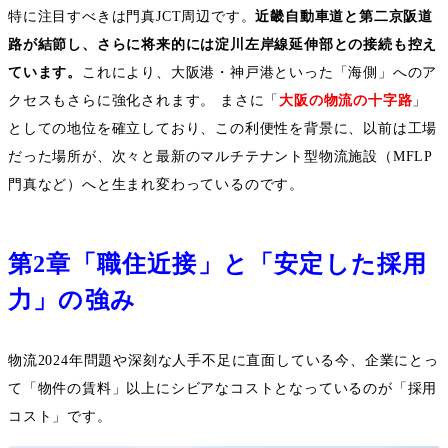
特に注目すべきは門真
JCT
周辺です。
近畿自動車道と第二京阪道
路が結節し、さらに将来的には淀川左岸線延伸部との接続も控え
ています。
これにより、大阪港・神戸港といった「海側」へのア
クセスもさらに強化されます。 まさに「
大阪の物流の十字路
」
としての地位を確立しており、この利便性を背景に、以前は工場
だった場所が、次々と最新のマルチテナント型物流施設（
MFLP
門真など）へと生まれ変わっているのです。
第
2
章「職住近接」と「安定した採用
力」の強み
物流
2024
年問題や深刻な人手不足に直面している今、企業にとっ
て「物件の賃料」以上にシビアなコストとなっているのが「採用
コスト」です。