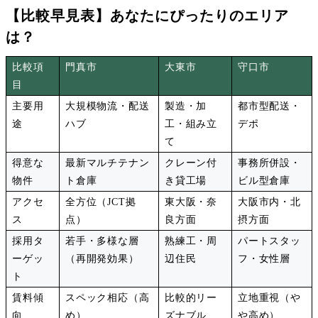
【比較早見表】あなたにぴったりのエリア
は？
比較項
門真市
大東市
守口市
目
主要用
大規模物流・配送
製造・加
都市型配送・
途
ハブ
工・組み立
デポ
て
得意な
最新マルチテナン
クレーン付
事務所併設・
物件
ト倉庫
き貸工場
ビル型倉庫
アクセ
全方位（
JCT
拠
東大阪・奈
大阪市内・北
ス
点）
良方面
摂方面
採用タ
若手・多様な層
熟練工・周
パートスタッ
ーゲッ
（再開発効果）
辺住民
フ・女性層
ト
賃料傾
スペック相応（高
比較的リー
立地重視（や
向
め）
ズナブル
や高め）