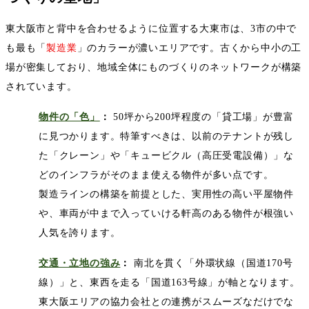
東大阪市と背中を合わせるように位置する大東市は、
3
市の中で
も最も「
製造業
」のカラーが濃いエリアです。古くから中小の工
場が密集しており、地域全体にものづくりのネットワークが構築
されています。
物件の「色」
：
50
坪から
200
坪程度の「貸工場」が豊富
に見つかります。特筆すべきは、以前のテナントが残し
た「クレーン」や「キュービクル（高圧受電設備）」な
どのインフラがそのまま使える物件が多い点です。
製造ラインの構築を前提とした、実用性の高い平屋物件
や、車両が中まで入っていける軒高のある物件が根強い
人気を誇ります。
交通・立地の強み
：
南北を貫く「外環状線（国道
170
号
線）」と、東西を走る「国道
163
号線」が軸となります。
東大阪エリアの協力会社との連携がスムーズなだけでな