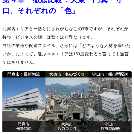
第４章 徹底比較：大東・門真・守
口、それぞれの「色」
北河内エリアと一括りにされがちなこの
3
市ですが、それぞれが
持つ「ビジネスの顔」は驚くほど異なります。
自社の業種や配送スタイル、さらには「どのような人材を雇いた
いか」によって、選ぶべきエリアは
180
度変わると言っても過言
ではありません。