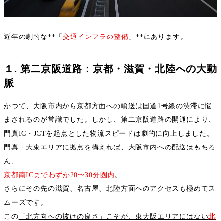
近年の劇的な
**
「
交通インフラの整備
」
**
にあります。
１
.
第二京阪道路：京都・滋賀・北陸への大動
脈
かつて、大阪市内から京都方面への輸送は国道
1
号線の渋滞に悩
まされるのが常識でした。しかし、第二京阪道路の開通により、
門真
IC
・
JCT
を起点とした物流スピードは劇的に向上しました。
門真・大東エリアに拠点を構えれば、大阪市内への配送はもちろ
ん、
京都南
IC
までわずか
20
〜
30
分圏内
。
さらにその先の滋賀、名古屋、北陸方面へのアクセスも極めてス
ムーズです。
この
「北方向への抜けの良さ」こそが、東大阪エリアにはない
北