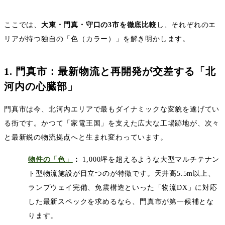
ここでは、
大東・門真・守口の
3
市を徹底比較
し、それぞれのエ
リアが持つ独自の「色（カラー）」を解き明かします。
1.
門真市：最新物流と再開発が交差する「北
河内の心臓部」
門真市は今、北河内エリアで最もダイナミックな変貌を遂げてい
る街です。かつて「家電王国」を支えた広大な工場跡地が、次々
と最新鋭の物流拠点へと生まれ変わっています。
物件の「色」
：
1,000
坪を超えるような大型マルチテナン
ト型物流施設が目立つのが特徴です。天井高
5.5m
以上、
ランプウェイ完備、免震構造といった「物流
DX
」に対応
した最新スペックを求めるなら、門真市が第一候補とな
ります。