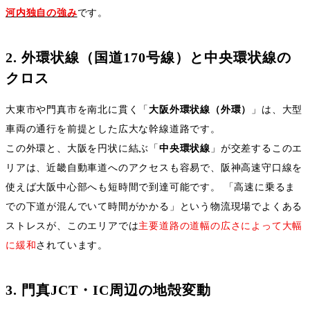
河内独自の強み
です。
2.
外環状線（国道
170
号線）と中央環状線の
クロス
大東市や門真市を南北に貫く「
大阪外環状線（外環）
」は、大型
車両の通行を前提とした広大な幹線道路です。
この外環と、大阪を円状に結ぶ「
中央環状線
」が交差するこのエ
リアは、近畿自動車道へのアクセスも容易で、阪神高速守口線を
使えば大阪中心部へも短時間で到達可能です。 「高速に乗るま
での下道が混んでいて時間がかかる」という物流現場でよくある
ストレスが、このエリアでは
主要道路の道幅の広さによって大幅
に緩和
されています。
3.
門真
JCT
・
IC
周辺の地殻変動