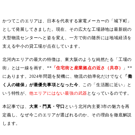
かつてこのエリアは、日本を代表する家電メーカーの「城下町」
として発展してきました。現在、その広大な工場跡地は最新鋭の
大型物流センターへと姿を変え、一方で街の随所には地域経済を
支える中小の貸工場が点在しています。
北河内エリアの最大の特徴は、東大阪のような純然たる「工場の
街」とは一線を画す、
**
「住宅街と産業拠点の近さ（共存）
」
**
にあります。
2024
年問題を契機に、物流の効率化だけでなく
「働
く人の確保」が最優先事項となった今
、この「生活圏に近い」と
いう特性が、
他エリアにはない最強の武器
となっているのです。
本記事では、
大東・門真・守口
という北河内主要
3
市の魅力を再
定義し、なぜ今このエリアが選ばれるのか、その理由を徹底解説
します。