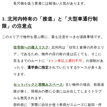
長尺物を扱う業者には根強い人気があります。
3.
北河内特有の「接道」と「大型車通行制
限」の注意点
このエリアで物件を選ぶ際に、最も注意すべきが道路事情です。
住宅街への侵入リスク
:
北河内は「住宅と倉庫の共存エリ
ア」であるため、物件の目の前の道は広くても、そこに
至るまでのルートに「
4
トン車以上通行不可
」の規制があ
ったり、
通学路に指定
されていたりするケースが多々あ
ります。
セットバックと荷積みスペース
:
古い物件の場合、前面道
路が狭く、荷積みの際に公道にはみ出してしまうトラブ
ルも散見されます。
契約前に「実際に自社が使う車両がスムーズに旋回・停