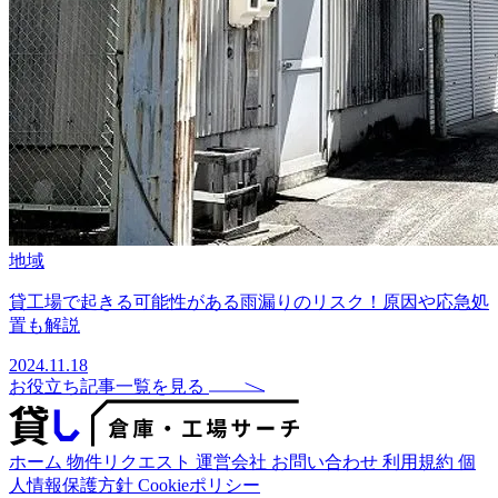
地域
貸工場で起きる可能性がある雨漏りのリスク！原因や応急処
置も解説
2024.11.18
お役立ち記事一覧を見る
ホーム
物件リクエスト
運営会社
お問い合わせ
利用規約
個
人情報保護方針
Cookieポリシー