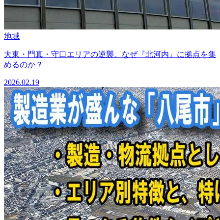
地域
大東・門真・守口エリアの逆襲。なぜ『北河内』に拠点を集
めるのか？
2026.02.19