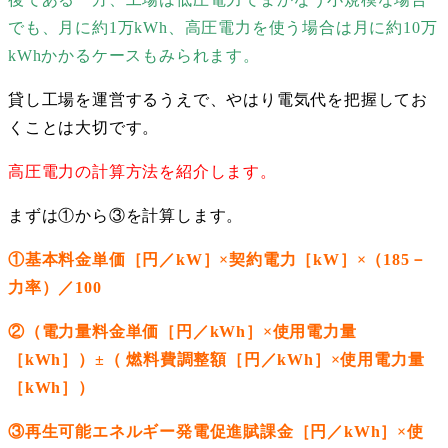
でも、月に約1万kWh、高圧電力を使う場合は月に約10万
kWhかかるケースもみられます。
貸し工場を運営するうえで、やはり電気代を把握してお
くことは大切です。
高圧電力の計算方法を紹介します。
まずは①から③を計算します。
①基本料金単価［円／kW］×契約電力［kW］×（185－
力率）／100
②（電力量料金単価［円／kWh］×使用電力量
［kWh］）±（ 燃料費調整額［円／kWh］×使用電力量
［kWh］）
③再生可能エネルギー発電促進賦課金［円／kWh］×使