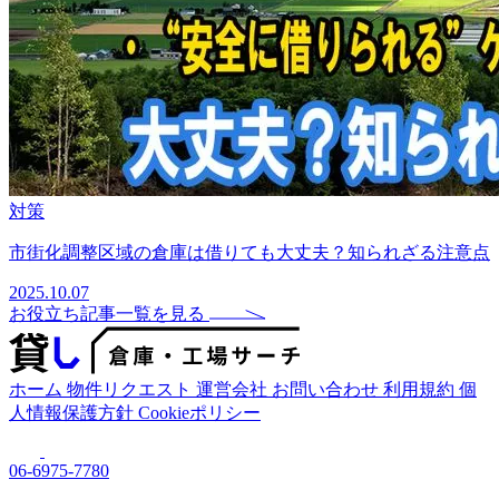
対策
市街化調整区域の倉庫は借りても大丈夫？知られざる注意点
2025.10.07
お役立ち記事一覧を見る
ホーム
物件リクエスト
運営会社
お問い合わせ
利用規約
個
人情報保護方針
Cookieポリシー
06-6975-7780