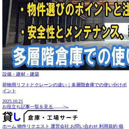
設備・建材・建築
荷物用リフトとクレーンの違い｜多層階倉庫での使い分けポ
イント
2025.10.21
お役立ち記事一覧を見る
ホーム
物件リクエスト
運営会社
お問い合わせ
利用規約
個