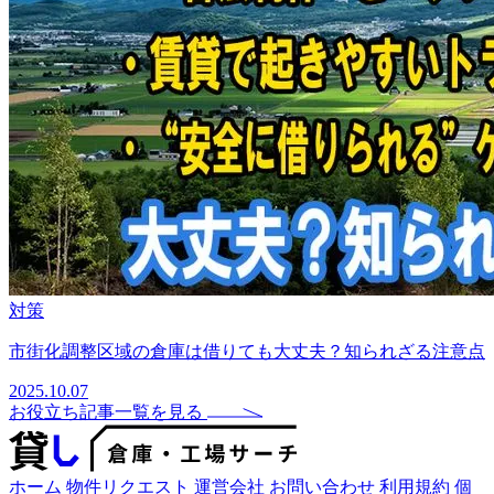
対策
市街化調整区域の倉庫は借りても大丈夫？知られざる注意点
2025.10.07
お役立ち記事一覧を見る
ホーム
物件リクエスト
運営会社
お問い合わせ
利用規約
個