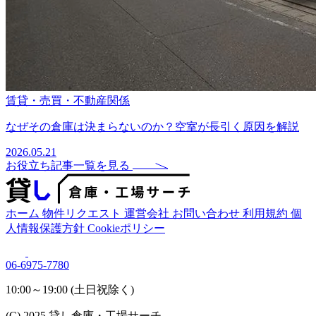
賃貸・売買・不動産関係
なぜその倉庫は決まらないのか？空室が長引く原因を解説
2026.05.21
お役立ち記事一覧を見る
ホーム
物件リクエスト
運営会社
お問い合わせ
利用規約
個
人情報保護方針
Cookieポリシー
06-6975-7780
10:00～19:00 (土日祝除く)
(C) 2025 貸し倉庫・工場サーチ