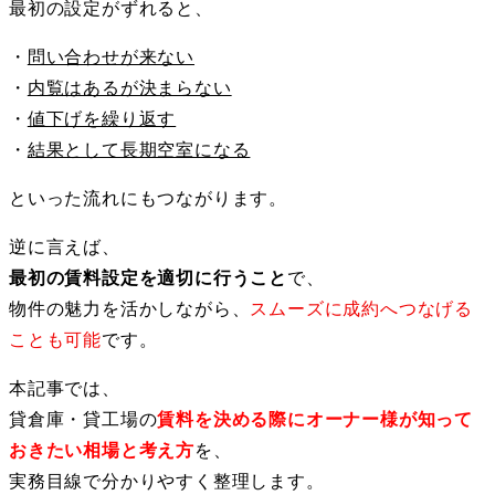
最初の設定がずれると、
・
問い合わせが来ない
・
内覧はあるが決まらない
・
値下げを繰り返す
・
結果として長期空室になる
といった流れにもつながります。
逆に言えば、
最初の賃料設定を適切に行うこと
で、
物件の魅力を活かしながら、
スムーズに成約へつなげる
ことも可能
です。
本記事では、
貸倉庫・貸工場の
賃料を決める際にオーナー様が知って
おきたい相場と考え方
を、
実務目線で分かりやすく整理します。