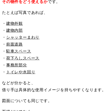
その物件をどう使えるか
です。
たとえば写真であれば、
・
建物外観
・
建物内部
・
シャッターまわり
・
前面道路
・
駐車スペース
・
荷下ろしスペース
・
事務所部分
・
トイレや水回り
などが分かると、
借り手は具体的な使用イメージを持ちやすくなります。
図面についても同じです。