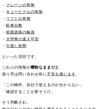
・
クレーンの有無
・
キュービクルの有無
・
リフトの有無
・
駐車台数
・
前面道路の幅員
・
大型車の進入可否
・
引渡し状態
といった項目です。
これらの情報が
曖昧なままだと
、
借り手は問い合わせ前に
不安を感じます
。
「この物件、自社で使えるのか分からない」
「確認することが多そうだ」
そう判断され、