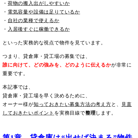
・
荷物の搬入出がしやすいか
・
電気容量や設備は足りているか
・
自社の業種で使えるか
・
入居後すぐに稼働できるか
といった実務的な視点で物件を見ています。
つまり、貸倉庫・貸工場の募集では、
誰に向けて、どの強みを、どのように伝えるか
が非常に
重要です。
本記事では、
貸倉庫・貸工場を早く決めるために、
オーナー様が
知っておきたい募集方法の考え方
と、
見直
しておきたいポイント
を実務目線で
整理
します。
第1章 貸倉庫は“出せば決まる”物件