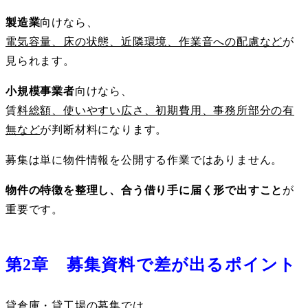
製造業
向けなら、
電気容量、床の状態、近隣環境、作業音への配慮など
が
見られます。
小規模事業者
向けなら、
賃
料総額、使いやすい広さ、初期費用、事務所部分の有
無など
が判断材料になります。
募集は単に物件情報を公開する作業ではありません。
物件の特徴を整理し、合う借り手に届く形で出すこと
が
重要です。
第2章 募集資料で差が出るポイント
貸倉庫・貸工場の募集では、