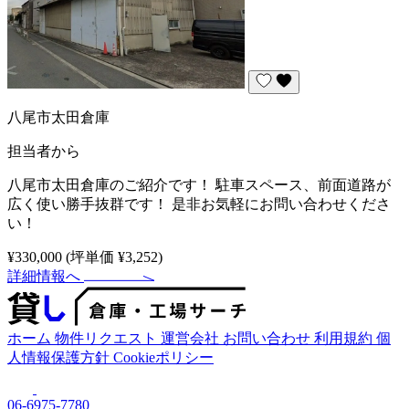
八尾市太田倉庫
担当者から
八尾市太田倉庫のご紹介です！ 駐車スペース、前面道路が
広く使い勝手抜群です！ 是非お気軽にお問い合わせくださ
い！
¥330,000
(坪単価 ¥3,252)
詳細情報へ
ホーム
物件リクエスト
運営会社
お問い合わせ
利用規約
個
人情報保護方針
Cookieポリシー
06-6975-7780