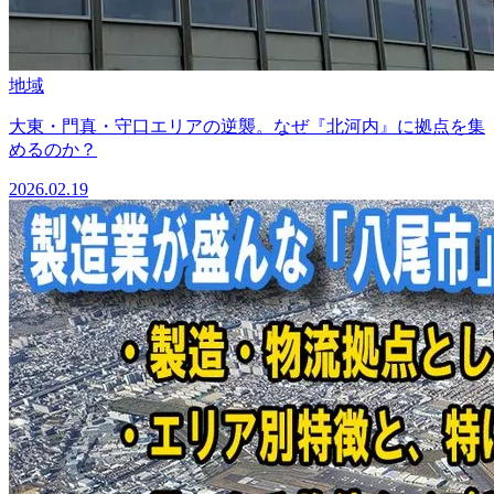
地域
大東・門真・守口エリアの逆襲。なぜ『北河内』に拠点を集
めるのか？
2026.02.19