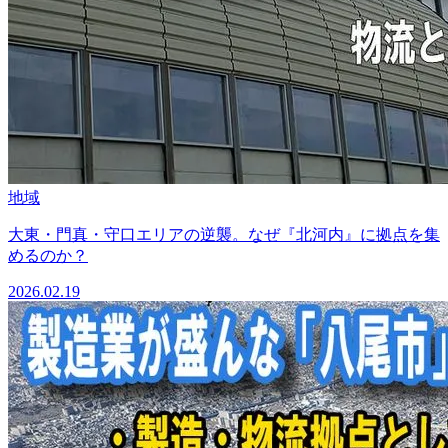
地域
大東・門真・守口エリアの逆襲。なぜ『北河内』に拠点を集
めるのか？
2026.02.19