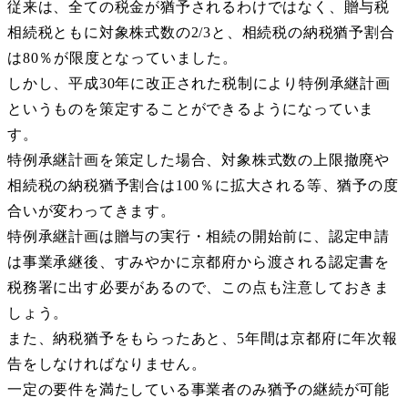
従来は、全ての税金が猶予されるわけではなく、贈与税
相続税ともに対象株式数の2/3と、相続税の納税猶予割合
は80％が限度となっていました。
しかし、平成30年に改正された税制により特例承継計画
というものを策定することができるようになっていま
す。
特例承継計画を策定した場合、対象株式数の上限撤廃や
相続税の納税猶予割合は100％に拡大される等、猶予の度
合いが変わってきます。
特例承継計画は贈与の実行・相続の開始前に、認定申請
は事業承継後、すみやかに京都府から渡される認定書を
税務署に出す必要があるので、この点も注意しておきま
しょう。
また、納税猶予をもらったあと、5年間は京都府に年次報
告をしなければなりません。
一定の要件を満たしている事業者のみ猶予の継続が可能