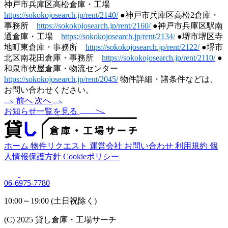
神戸市兵庫区高松倉庫・工場
https://sokokojosearch.jp/rent/2140/
●神戸市兵庫区高松2倉庫・
事務所
https://sokokojosearch.jp/rent/2160/
●神戸市兵庫区駅南
通倉庫・工場
https://sokokojosearch.jp/rent/2134/
●堺市堺区寺
地町東倉庫・事務所
https://sokokojosearch.jp/rent/2122/
●堺市
北区南花田倉庫・事務所
https://sokokojosearch.jp/rent/2110/
●
和泉市伏屋倉庫・物流センター
https://sokokojosearch.jp/rent/2045/
物件詳細・諸条件などは、
お問い合わせください。
前へ
次へ
お知らせ一覧を見る
ホーム
物件リクエスト
運営会社
お問い合わせ
利用規約
個
人情報保護方針
Cookieポリシー
06-6975-7780
10:00～19:00 (土日祝除く)
(C) 2025 貸し倉庫・工場サーチ