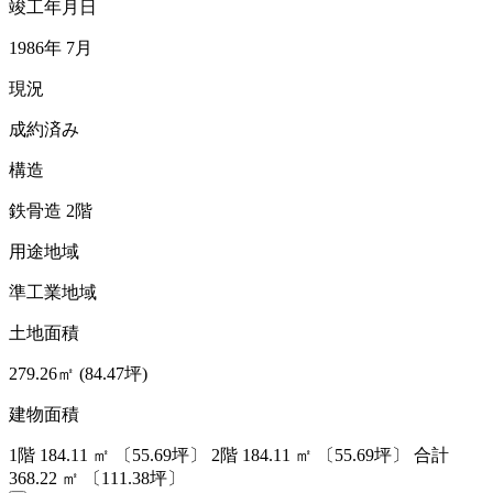
竣工年月日
1986年 7月
現況
成約済み
構造
鉄骨造 2階
用途地域
準工業地域
土地面積
279.26㎡ (84.47坪)
建物面積
1階
184.11
㎡
〔55.69坪〕
2階
184.11
㎡
〔55.69坪〕
合計
368.22
㎡
〔111.38坪〕