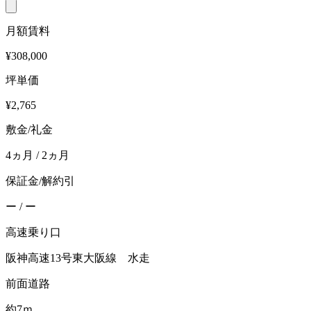
月額賃料
¥308,000
坪単価
¥2,765
敷金/礼金
4ヵ月 / 2ヵ月
保証金/解約引
ー / ー
高速乗り口
阪神高速13号東大阪線 水走
前面道路
約7ｍ