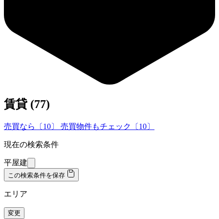
賃貸 (
77
)
売買なら〔
10
〕
売買物件もチェック〔
10
〕
現在の検索条件
平屋建
この検索条件を保存
エリア
変更