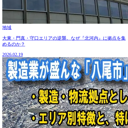
地域
大東・門真・守口エリアの逆襲。なぜ『北河内』に拠点を集
めるのか？
2026.02.19