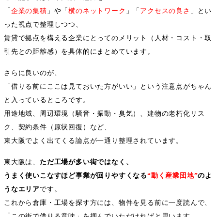
「
企業の集積
」や「
横のネットワーク
」「
アクセスの良さ
」とい
った視点で整理しつつ、
賃貸で拠点を構える企業にとってのメリット（人材・コスト・取
引先との距離感）を具体的にまとめています。
さらに良いのが、
「借りる前にここは見ておいた方がいい」という注意点がちゃん
と入っているところです。
用途地域、周辺環境（騒音・振動・臭気）、建物の老朽化リス
ク、契約条件（原状回復）など、
東大阪でよく出てくる論点が一通り整理されています。
東大阪は、
ただ工場が多い街ではなく、
うまく使いこなすほど事業が回りやすくなる
“
動く産業団地
”
のよ
うなエリア
です。
これから倉庫・工場を探す方には、物件を見る前に一度読んで、
「この街で借りる意味」を掴んでいただければと思います。