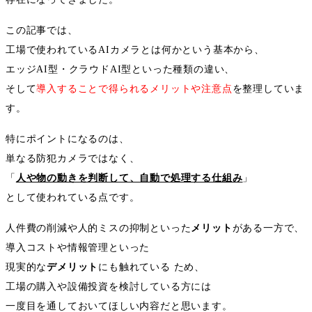
この記事では、
工場で使われている
AI
カメラとは何かという基本から、
エッジ
AI
型・クラウド
AI
型といった種類の違い、
そして
導入することで得られるメリットや注意点
を整理していま
す。
特にポイントになるのは、
単なる防犯カメラではなく、
「
人や物の動きを判断して、自動で処理する仕組み
」
として使われている点です。
人件費の削減や人的ミスの抑制といった
メリット
がある一方で、
導入コストや情報管理といった
現実的な
デメリット
にも触れている ため、
工場の購入や設備投資を検討している方には
一度目を通しておいてほしい内容だと思います。