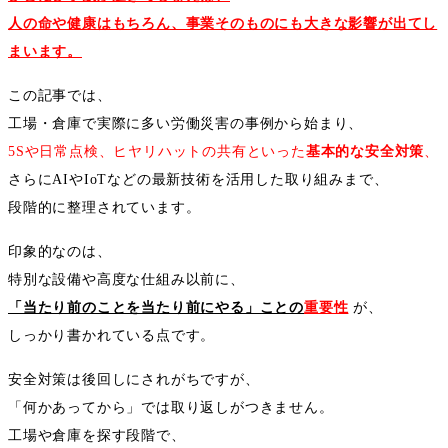
人の命や健康はもちろん、事業そのものにも大きな影響が出てし
まいます。
この記事では、
工場・倉庫で実際に多い労働災害の事例から始まり、
5S
や日常点検、ヒヤリハットの共有といった
基本的な安全対策
、
さらに
AI
や
IoT
などの最新技術を活用した取り組みまで、
段階的に整理されています。
印象的なのは、
特別な設備や高度な仕組み以前に、
「当たり前のことを当たり前にやる」ことの
重要性
が、
しっかり書かれている点です。
安全対策は後回しにされがちですが、
「何かあってから」では取り返しがつきません。
工場や倉庫を探す段階で、