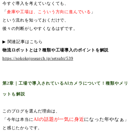
今すぐ導入を考えていなくても、
「
倉庫や工場は、こういう方向に進んでいる
」
という流れを知っておくだけで、
後々の判断がしやすくなるはずです。
▶︎
関連記事はこちら
物流ロボットとは？種類や工場導入のポイントを解説
https://sokokojosearch.jp/setsubi/539
第
2
章｜工場で導入されている
AI
カメラについて！種類やメリ
ットも解説
このブログを選んだ理由は、
AI
の話題が一気に身近
になった年やなぁ
「今年は本当に
」
と感じたからです。