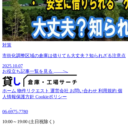
対策
市街化調整区域の倉庫は借りても大丈夫？知られざる注意点
2025.10.07
お役立ち記事一覧を見る
ホーム
物件リクエスト
運営会社
お問い合わせ
利用規約
個
人情報保護方針
Cookieポリシー
06-6975-7780
10:00～19:00 (土日祝除く)