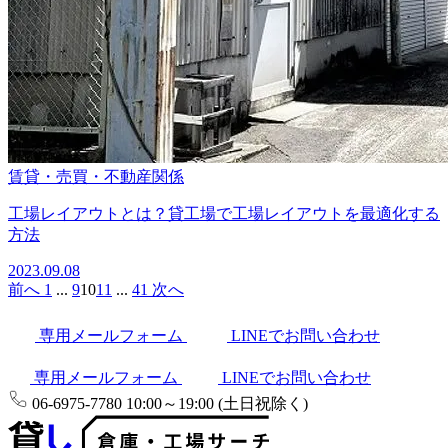
賃貸・売買・不動産関係
工場レイアウトとは？貸工場で工場レイアウトを最適化する
方法
2023.09.08
前へ
1
...
9
10
11
...
41
次へ
専用メールフォーム
LINEでお問い合わせ
専用メールフォーム
LINEでお問い合わせ
06-6975-7780
10:00～19:00 (土日祝除く)